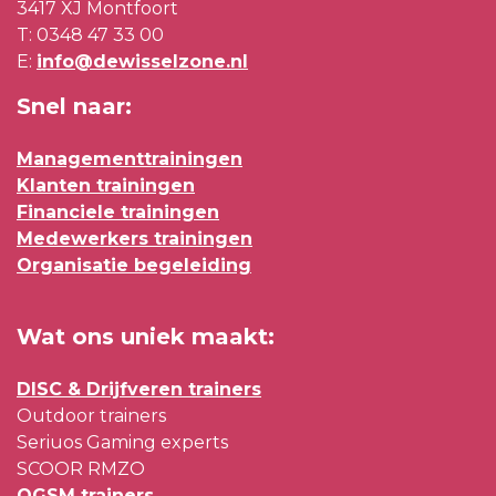
3417 XJ Montfoort
T:
0348 47 33 00
E:
info@dewisselzone.nl
Snel naar:
Managementtrainingen
Klanten trainingen
Financiele trainingen
Medewerkers trainingen
Organisatie begeleiding
Wat ons uniek maakt:
DISC & Drijfveren trainers
Outdoor trainers
Seriuos Gaming experts
SCOOR RMZO
OGSM trainers