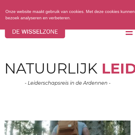
Tel:
0348 47 33 00
Onze website maakt gebruik van cookies. Met deze cookies kunnen w
bezoek analyseren en verbeteren.
NATUURLIJK
LEI
- Leiderschapsreis in de Ardennen -